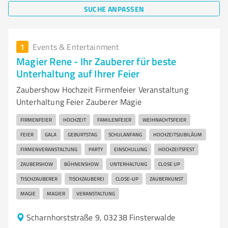
SUCHE ANPASSEN
1
Events & Entertainment
Magier Rene - Ihr Zauberer für beste
Unterhaltung auf Ihrer Feier
Zaubershow Hochzeit Firmenfeier Veranstaltung
Unterhaltung Feier Zauberer Magie
FIRMENFEIER
HOCHZEIT
FAMILENFEIER
WEIHNACHTSFEIER
FEIER
GALA
GEBURTSTAG
SCHULANFANG
HOCHZEITSJUBILÄUM
FIRMENVERANSTALTUNG
PARTY
EINSCHULUNG
HOCHZEITSFEST
ZAUBERSHOW
BÜHNENSHOW
UNTERHALTUNG
CLOSE UP
TISCHZAUBERER
TISCHZAUBEREI
CLOSE-UP
ZAUBERKUNST
MAGIE
MAGIER
VERANSTALTUNG
Scharnhorststraße 9, 03238 Finsterwalde