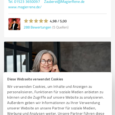
Tel. 01523 3650097
Zauberei@MagierRene.de
www.magierrene.de/
4,98 / 5,00
288
Bewertungen
(5 Quellen)
Diese Webseite verwendet Cookies
Wir verwenden Cookies, um Inhalte und Anzeigen zu
Sie möchten auch hier gelistet werden?
personalisieren, Funktionen für soziale Medien anbieten zu
können und die Zugriffe auf unsere Website zu analysieren.
Registrieren Sie sich jetzt und werden Sie ein von
Außerdem geben wir Informationen zu Ihrer Verwendung
Kunden empfohlener ProvenExpert!
unserer Website an unsere Partner für soziale Medien,
Werbung und Analysen weiter. Unsere Partner führen diese