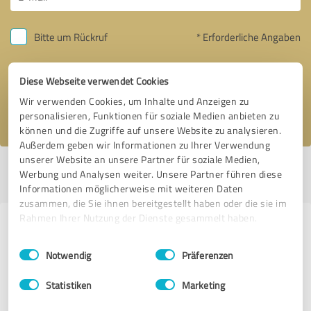
Bitte um Rückruf
* Erforderliche Angaben
Nachricht senden
Diese Webseite verwendet Cookies
Wir verwenden Cookies, um Inhalte und Anzeigen zu
Ich stimme den
Datenschutzbestimmungen
zu.
personalisieren, Funktionen für soziale Medien anbieten zu
können und die Zugriffe auf unsere Website zu analysieren.
Außerdem geben wir Informationen zu Ihrer Verwendung
unserer Website an unsere Partner für soziale Medien,
Profil aktiv seit 04.10.2016 |
Letzte Aktualisierung: 03.07.2017
|
Profil
Werbung und Analysen weiter. Unsere Partner führen diese
melden
Informationen möglicherweise mit weiteren Daten
zusammen, die Sie ihnen bereitgestellt haben oder die sie im
Rahmen Ihrer Nutzung der Dienste gesammelt haben.
Erfahrungen zu weiteren
Einwilligungsauswahl
Impressum
|
Datenschutzbestimmungen
Anbietern aus dem Bereich
Notwendig
Präferenzen
Immobilienvermittlung
Statistiken
Marketing
CENTURY 21 Nielsen Immobilien