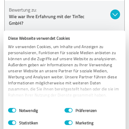
Bewertung zu:
Wie war Ihre Erfahrung mit der TinTec
GmbH?
09.12.2025
Anonym
Diese Webseite verwendet Cookies
Wir verwenden Cookies, um Inhalte und Anzeigen zu
personalisieren, Funktionen für soziale Medien anbieten zu
4,73 von 5
können und die Zugriffe auf unsere Website zu analysieren.
Außerdem geben wir Informationen zu Ihrer Verwendung
SEHR GUT
unserer Website an unsere Partner für soziale Medien,
Empfehlung
Werbung und Analysen weiter. Unsere Partner führen diese
Informationen möglicherweise mit weiteren Daten
zusammen, die Sie ihnen bereitgestellt haben oder die sie im
Bewertung zu:
Rahmen Ihrer Nutzung der Dienste gesammelt haben.
Wie war Ihre Erfahrung mit der TinTec
GmbH?
Einwilligungsauswahl
Impressum
|
Datenschutzbestimmungen
Notwendig
Präferenzen
03.12.2025
Anonym
Statistiken
Marketing