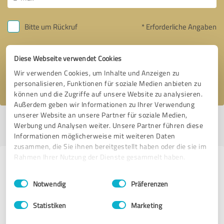
Bitte um Rückruf
* Erforderliche Angaben
Nachricht senden
Diese Webseite verwendet Cookies
Wir verwenden Cookies, um Inhalte und Anzeigen zu
Ich stimme den
Datenschutzbestimmungen
zu.
personalisieren, Funktionen für soziale Medien anbieten zu
können und die Zugriffe auf unsere Website zu analysieren.
Außerdem geben wir Informationen zu Ihrer Verwendung
unserer Website an unsere Partner für soziale Medien,
Profil aktiv seit 08.05.2021 |
Letzte Aktualisierung: 08.05.2021
|
Profil
Werbung und Analysen weiter. Unsere Partner führen diese
melden
Informationen möglicherweise mit weiteren Daten
zusammen, die Sie ihnen bereitgestellt haben oder die sie im
Rahmen Ihrer Nutzung der Dienste gesammelt haben.
Erfahrungen zu weiteren
Einwilligungsauswahl
Impressum
|
Datenschutzbestimmungen
Anbietern aus dem Bereich Online
Notwendig
Präferenzen
Marketing
Statistiken
Marketing
WordPress Agentur Tom Schnabel