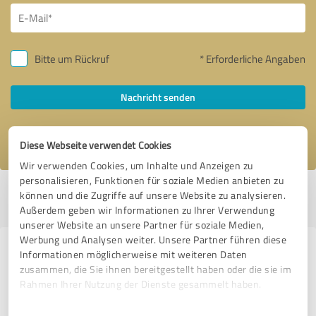
Bitte um Rückruf
* Erforderliche Angaben
Nachricht senden
Ich stimme den
Datenschutzbestimmungen
zu.
Diese Webseite verwendet Cookies
Wir verwenden Cookies, um Inhalte und Anzeigen zu
personalisieren, Funktionen für soziale Medien anbieten zu
Profil aktiv seit 27.10.2016 |
Letzte Aktualisierung: 05.06.2020
|
Profil
können und die Zugriffe auf unsere Website zu analysieren.
melden
Außerdem geben wir Informationen zu Ihrer Verwendung
unserer Website an unsere Partner für soziale Medien,
Werbung und Analysen weiter. Unsere Partner führen diese
Erfahrungen zu weiteren
Informationen möglicherweise mit weiteren Daten
zusammen, die Sie ihnen bereitgestellt haben oder die sie im
Anbietern aus dem Bereich IT-
Rahmen Ihrer Nutzung der Dienste gesammelt haben.
Dienstleistungen
Einwilligungsauswahl
Impressum
|
Datenschutzbestimmungen