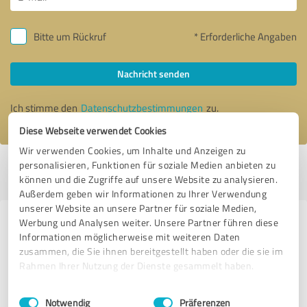
Bitte um Rückruf
* Erforderliche Angaben
Nachricht senden
Ich stimme den
Datenschutzbestimmungen
zu.
Diese Webseite verwendet Cookies
Wir verwenden Cookies, um Inhalte und Anzeigen zu
personalisieren, Funktionen für soziale Medien anbieten zu
Profil aktiv seit 12.12.2019 |
Letzte Aktualisierung: 06.05.2026
|
Profil
können und die Zugriffe auf unsere Website zu analysieren.
melden
Außerdem geben wir Informationen zu Ihrer Verwendung
unserer Website an unsere Partner für soziale Medien,
Werbung und Analysen weiter. Unsere Partner führen diese
Erfahrungen zu weiteren
Informationen möglicherweise mit weiteren Daten
Anbietern aus dem Bereich IT-
zusammen, die Sie ihnen bereitgestellt haben oder die sie im
Dienstleistungen
Rahmen Ihrer Nutzung der Dienste gesammelt haben.
Einwilligungsauswahl
Impressum
|
Datenschutzbestimmungen
Digitale Forensik ANR GmbH
Notwendig
Präferenzen