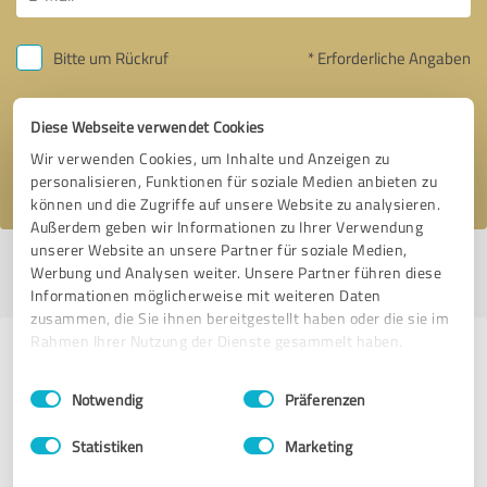
Bitte um Rückruf
* Erforderliche Angaben
Nachricht senden
Diese Webseite verwendet Cookies
Wir verwenden Cookies, um Inhalte und Anzeigen zu
Ich stimme den
Datenschutzbestimmungen
zu.
personalisieren, Funktionen für soziale Medien anbieten zu
können und die Zugriffe auf unsere Website zu analysieren.
Außerdem geben wir Informationen zu Ihrer Verwendung
unserer Website an unsere Partner für soziale Medien,
Profil aktiv seit 02.02.2021 |
Letzte Aktualisierung: 10.06.2026
|
Profil
Werbung und Analysen weiter. Unsere Partner führen diese
melden
Informationen möglicherweise mit weiteren Daten
zusammen, die Sie ihnen bereitgestellt haben oder die sie im
Rahmen Ihrer Nutzung der Dienste gesammelt haben.
Erfahrungen zu weiteren
Einwilligungsauswahl
Impressum
|
Datenschutzbestimmungen
Anbietern aus dem Bereich Social
Notwendig
Präferenzen
Media
Statistiken
Marketing
Markus Gehlken