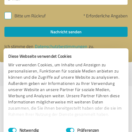
Bitte um Rückruf
* Erforderliche Angaben
Nachricht senden
Ich stimme den
Datenschutzbestimmungen
zu.
Diese Webseite verwendet Cookies
Wir verwenden Cookies, um Inhalte und Anzeigen zu
personalisieren, Funktionen für soziale Medien anbieten zu
Profil aktiv seit 02.01.2021 |
Letzte Aktualisierung: 28.08.2021
|
Profil
können und die Zugriffe auf unsere Website zu analysieren.
melden
Außerdem geben wir Informationen zu Ihrer Verwendung
unserer Website an unsere Partner für soziale Medien,
Werbung und Analysen weiter. Unsere Partner führen diese
Erfahrungen zu weiteren
Informationen möglicherweise mit weiteren Daten
Anbietern aus dem Bereich
zusammen, die Sie ihnen bereitgestellt haben oder die sie im
Bauwesen
Rahmen Ihrer Nutzung der Dienste gesammelt haben.
Einwilligungsauswahl
Impressum
|
Datenschutzbestimmungen
massa haus GmbH
Notwendig
Präferenzen