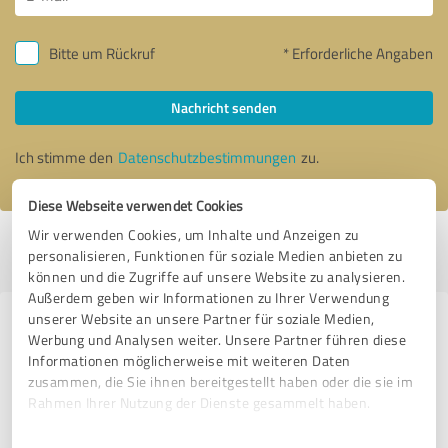
Bitte um Rückruf
* Erforderliche Angaben
Nachricht senden
Ich stimme den
Datenschutzbestimmungen
zu.
Diese Webseite verwendet Cookies
Wir verwenden Cookies, um Inhalte und Anzeigen zu
Profil aktiv seit 30.10.2020 |
Letzte Aktualisierung: 27.07.2026
|
Profil
personalisieren, Funktionen für soziale Medien anbieten zu
melden
können und die Zugriffe auf unsere Website zu analysieren.
Außerdem geben wir Informationen zu Ihrer Verwendung
unserer Website an unsere Partner für soziale Medien,
Erfahrungen zu weiteren
Werbung und Analysen weiter. Unsere Partner führen diese
Anbietern aus dem Bereich
Informationen möglicherweise mit weiteren Daten
zusammen, die Sie ihnen bereitgestellt haben oder die sie im
Betreuungs- und
Rahmen Ihrer Nutzung der Dienste gesammelt haben.
Pflegeeinrichtungen
Einwilligungsauswahl
Impressum
|
Datenschutzbestimmungen