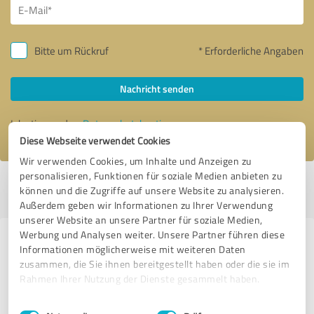
Bitte um Rückruf
* Erforderliche Angaben
Nachricht senden
Ich stimme den
Datenschutzbestimmungen
zu.
Diese Webseite verwendet Cookies
Wir verwenden Cookies, um Inhalte und Anzeigen zu
personalisieren, Funktionen für soziale Medien anbieten zu
Profil aktiv seit 27.06.2019 |
Letzte Aktualisierung: 30.07.2019
|
Profil
können und die Zugriffe auf unsere Website zu analysieren.
melden
Außerdem geben wir Informationen zu Ihrer Verwendung
unserer Website an unsere Partner für soziale Medien,
Werbung und Analysen weiter. Unsere Partner führen diese
Erfahrungen zu weiteren
Informationen möglicherweise mit weiteren Daten
Anbietern aus dem Bereich
zusammen, die Sie ihnen bereitgestellt haben oder die sie im
Rahmen Ihrer Nutzung der Dienste gesammelt haben.
Bauwesen
Einwilligungsauswahl
Impressum
|
Datenschutzbestimmungen