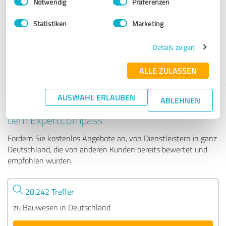
Notwendig
Präferenzen
Longuicher Fliesenmarkt
Statistiken
Marketing
181 Bewertungen
Details zeigen
4.90 von 5
ALLE ZULASSEN
AUSWAHL ERLAUBEN
ABLEHNEN
Tipp: Die passenden Experten finden - mit
dem ExpertCompass
Fordern Sie kostenlos Angebote an, von Dienstleistern in ganz
Deutschland, die von anderen Kunden bereits bewertet und
empfohlen wurden.
28.242 Treffer
zu Bauwesen in Deutschland