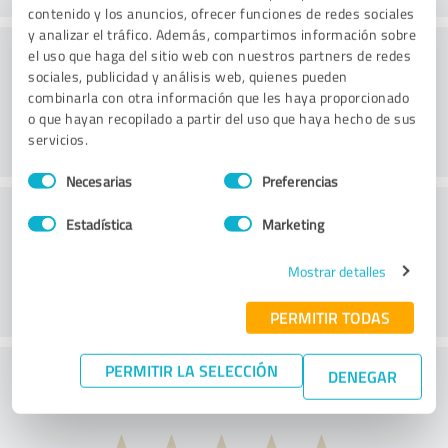
contenido y los anuncios, ofrecer funciones de redes sociales
y analizar el tráfico. Además, compartimos información sobre
Página web
el uso que haga del sitio web con nuestros partners de redes
sociales, publicidad y análisis web, quienes pueden
combinarla con otra información que les haya proporcionado
o que hayan recopilado a partir del uso que haya hecho de sus
servicios.
Selección
Necesarias
Preferencias
de
Servicio de atención al cliente
consentimiento
Estadística
Marketing
Mostrar detalles
PERMITIR TODAS
PERMITIR LA SELECCIÓN
¿Qué te parece la relación calidad-precio?
DENEGAR