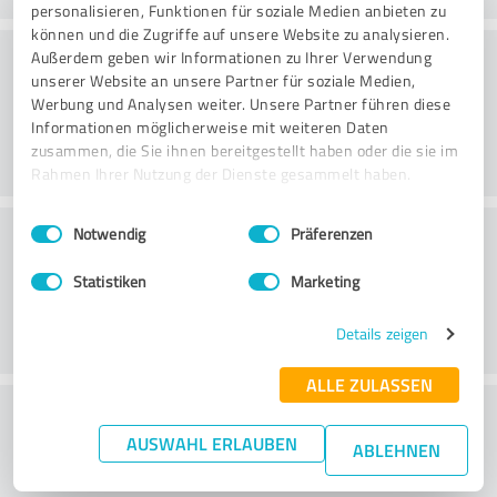
personalisieren, Funktionen für soziale Medien anbieten zu
können und die Zugriffe auf unsere Website zu analysieren.
Webbplats
Außerdem geben wir Informationen zu Ihrer Verwendung
unserer Website an unsere Partner für soziale Medien,
Werbung und Analysen weiter. Unsere Partner führen diese
Informationen möglicherweise mit weiteren Daten
zusammen, die Sie ihnen bereitgestellt haben oder die sie im
Rahmen Ihrer Nutzung der Dienste gesammelt haben.
Einwilligungsauswahl
Impressum
|
Datenschutzbestimmungen
Kundservice
Notwendig
Präferenzen
Statistiken
Marketing
Details zeigen
ALLE ZULASSEN
What do you think of the price to
AUSWAHL ERLAUBEN
performance ratio?
ABLEHNEN