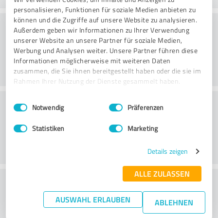
personalisieren, Funktionen für soziale Medien anbieten zu
können und die Zugriffe auf unsere Website zu analysieren.
Hjemmeside
Außerdem geben wir Informationen zu Ihrer Verwendung
unserer Website an unsere Partner für soziale Medien,
Werbung und Analysen weiter. Unsere Partner führen diese
Informationen möglicherweise mit weiteren Daten
zusammen, die Sie ihnen bereitgestellt haben oder die sie im
Rahmen Ihrer Nutzung der Dienste gesammelt haben.
Kundeservice
Einwilligungsauswahl
Impressum
|
Datenschutzbestimmungen
Notwendig
Präferenzen
Statistiken
Marketing
Details zeigen
ALLE ZULASSEN
What do you think of the price to
performance ratio?
AUSWAHL ERLAUBEN
ABLEHNEN