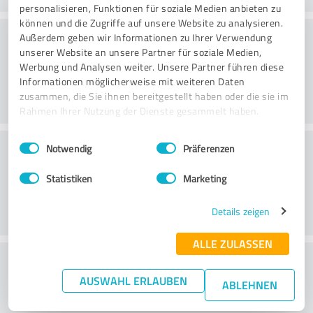
personalisieren, Funktionen für soziale Medien anbieten zu
können und die Zugriffe auf unsere Website zu analysieren.
Webseite
Außerdem geben wir Informationen zu Ihrer Verwendung
unserer Website an unsere Partner für soziale Medien,
Werbung und Analysen weiter. Unsere Partner führen diese
Informationen möglicherweise mit weiteren Daten
zusammen, die Sie ihnen bereitgestellt haben oder die sie im
Rahmen Ihrer Nutzung der Dienste gesammelt haben.
Einwilligungsauswahl
Impressum
|
Datenschutzbestimmungen
Kundenservice
Notwendig
Präferenzen
Statistiken
Marketing
Details zeigen
ALLE ZULASSEN
Wie beurteilen Sie das
AUSWAHL ERLAUBEN
Preis-/Leistungsverhältnis?
ABLEHNEN