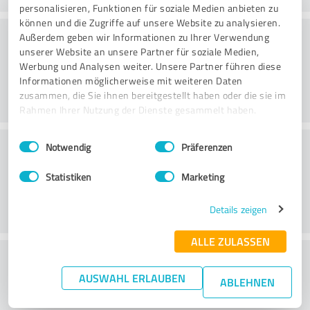
personalisieren, Funktionen für soziale Medien anbieten zu
können und die Zugriffe auf unsere Website zu analysieren.
Web sitesi
Außerdem geben wir Informationen zu Ihrer Verwendung
unserer Website an unsere Partner für soziale Medien,
Werbung und Analysen weiter. Unsere Partner führen diese
Informationen möglicherweise mit weiteren Daten
zusammen, die Sie ihnen bereitgestellt haben oder die sie im
Rahmen Ihrer Nutzung der Dienste gesammelt haben.
Einwilligungsauswahl
Impressum
|
Datenschutzbestimmungen
Müşteri Hizmetleri
Notwendig
Präferenzen
Statistiken
Marketing
Details zeigen
ALLE ZULASSEN
Fiyat/performans oranı hakkında ne
AUSWAHL ERLAUBEN
düşünüyorsunuz?
ABLEHNEN