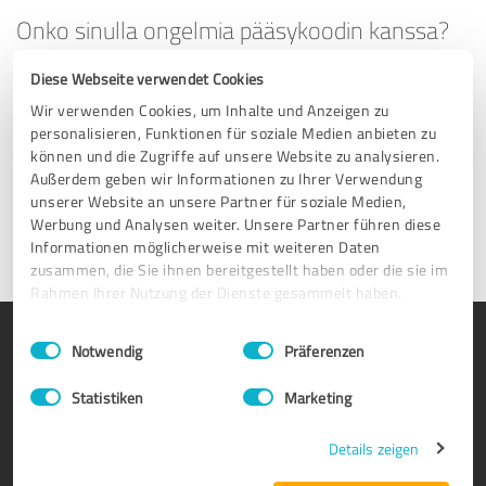
Onko sinulla ongelmia pääsykoodin kanssa?
Diese Webseite verwendet Cookies
Olemme täällä auttamassa. Lähetä vain sähköpostia
osoitteeseen
support@provenexpert.com
tai ota yhteyttä
Wir verwenden Cookies, um Inhalte und Anzeigen zu
Facebook
,
X
,
XING
tai
LinkedIn
. Olemme täällä sinua varten
personalisieren, Funktionen für soziale Medien anbieten zu
maanantaista torstaihin klo 9-17 (CEST ).
können und die Zugriffe auf unsere Website zu analysieren.
Außerdem geben wir Informationen zu Ihrer Verwendung
unserer Website an unsere Partner für soziale Medien,
Ota yhteyttä
Werbung und Analysen weiter. Unsere Partner führen diese
Informationen möglicherweise mit weiteren Daten
zusammen, die Sie ihnen bereitgestellt haben oder die sie im
Rahmen Ihrer Nutzung der Dienste gesammelt haben.
Einwilligungsauswahl
Impressum
|
Datenschutzbestimmungen
TUOTE
TIETOA MEISTÄ
Notwendig
Präferenzen
Luokitus sinetit
Miksi ProvenExpert?
Statistiken
Marketing
Asiakaskyselyt
Yrityksemme
Details zeigen
Edut
Joukkue
Enterprise Suite
Työurat