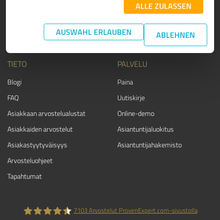
ALLE ZULASSEN
Kumppanuusohjelma
Suosittelut
AUSWAHL ERLAUBEN
Palkinnot
Ota yhteyttä
ABLEHNEN
TIETO
PALVELU
Blogi
Paina
FAQ
Uutiskirje
Asiakkaan arvostelualustat
Online-demo
Asiakkaiden arvostelut
Asiantuntijaluokitus
Asiakastyytyväisyys
Asiantuntijahakemisto
Arvosteluohjeet
Tapahtumat
7103
Arvostelut ProvenExpert.com-sivustolla