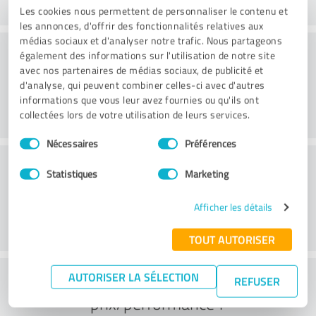
Les cookies nous permettent de personnaliser le contenu et
les annonces, d'offrir des fonctionnalités relatives aux
médias sociaux et d'analyser notre trafic. Nous partageons
Conseil
également des informations sur l'utilisation de notre site
avec nos partenaires de médias sociaux, de publicité et
d'analyse, qui peuvent combiner celles-ci avec d'autres
informations que vous leur avez fournies ou qu'ils ont
collectées lors de votre utilisation de leurs services.
Sélection
Nécessaires
Préférences
du
Service à la clientèle
consentement
Statistiques
Marketing
Afficher les détails
TOUT AUTORISER
Que pensez-vous du rapport
AUTORISER LA SÉLECTION
REFUSER
prix/performance ?