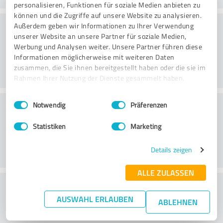
personalisieren, Funktionen für soziale Medien anbieten zu
können und die Zugriffe auf unsere Website zu analysieren.
Consultoria
Außerdem geben wir Informationen zu Ihrer Verwendung
unserer Website an unsere Partner für soziale Medien,
Werbung und Analysen weiter. Unsere Partner führen diese
Informationen möglicherweise mit weiteren Daten
zusammen, die Sie ihnen bereitgestellt haben oder die sie im
Rahmen Ihrer Nutzung der Dienste gesammelt haben.
Einwilligungsauswahl
Impressum
|
Datenschutzbestimmungen
Serviço ao cliente
Notwendig
Präferenzen
Statistiken
Marketing
Details zeigen
ALLE ZULASSEN
O que acha da relação
AUSWAHL ERLAUBEN
preço/desempenho?
ABLEHNEN