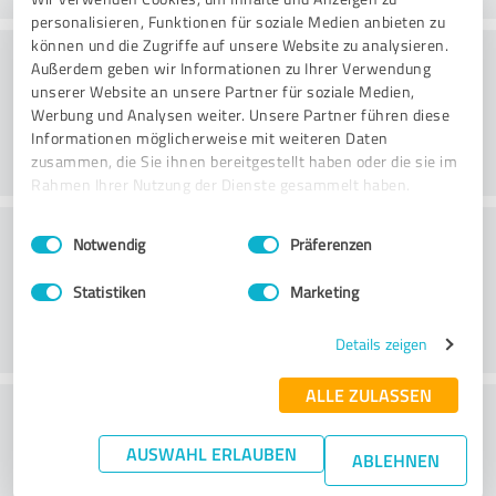
personalisieren, Funktionen für soziale Medien anbieten zu
können und die Zugriffe auf unsere Website zu analysieren.
Rådgivning
Außerdem geben wir Informationen zu Ihrer Verwendung
unserer Website an unsere Partner für soziale Medien,
Werbung und Analysen weiter. Unsere Partner führen diese
Informationen möglicherweise mit weiteren Daten
zusammen, die Sie ihnen bereitgestellt haben oder die sie im
Rahmen Ihrer Nutzung der Dienste gesammelt haben.
Kundeservice
Einwilligungsauswahl
Impressum
|
Datenschutzbestimmungen
Notwendig
Präferenzen
Statistiken
Marketing
Details zeigen
ALLE ZULASSEN
Hvad synes du om forholdet mellem pris
og ydelse?
AUSWAHL ERLAUBEN
ABLEHNEN