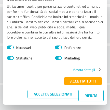
Utilizziamo i cookie per personalizzare contenuti ed annunci,
Consulenza
per fornire funzionalità dei social media e per analizzare il
nostro traffico. Condividiamo inoltre informazioni sul modo in
cui utilizza il nostro sito con i nostri partner che si occupano di
analisi dei dati web, pubblicità e social media, i quali
potrebbero combinarle con altre informazioni che ha fornito
loro o che hanno raccolto dal suo utilizzo dei loro servizi.
Selezione
Necessari
Preferenze
del
Servizio clienti
consenso
Statistiche
Marketing
Mostra dettagli
ACCETTA TUTTI
Cosa ne pensate del rapporto
ACCETTA SELEZIONATI
RIFIUTA
prezzo/prestazioni?