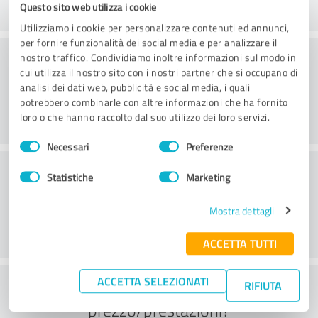
Questo sito web utilizza i cookie
Utilizziamo i cookie per personalizzare contenuti ed annunci,
per fornire funzionalità dei social media e per analizzare il
Consulenza
nostro traffico. Condividiamo inoltre informazioni sul modo in
cui utilizza il nostro sito con i nostri partner che si occupano di
analisi dei dati web, pubblicità e social media, i quali
potrebbero combinarle con altre informazioni che ha fornito
loro o che hanno raccolto dal suo utilizzo dei loro servizi.
Selezione
Necessari
Preferenze
del
Servizio clienti
consenso
Statistiche
Marketing
Mostra dettagli
ACCETTA TUTTI
ACCETTA SELEZIONATI
Cosa ne pensate del rapporto
RIFIUTA
prezzo/prestazioni?