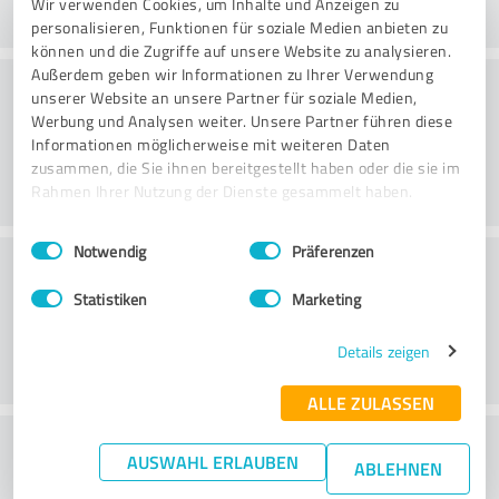
Wir verwenden Cookies, um Inhalte und Anzeigen zu
personalisieren, Funktionen für soziale Medien anbieten zu
können und die Zugriffe auf unsere Website zu analysieren.
Außerdem geben wir Informationen zu Ihrer Verwendung
Consulting
unserer Website an unsere Partner für soziale Medien,
Werbung und Analysen weiter. Unsere Partner führen diese
Informationen möglicherweise mit weiteren Daten
zusammen, die Sie ihnen bereitgestellt haben oder die sie im
Rahmen Ihrer Nutzung der Dienste gesammelt haben.
Einwilligungsauswahl
Impressum
|
Datenschutzbestimmungen
Notwendig
Präferenzen
Klantenservice
Statistiken
Marketing
Details zeigen
ALLE ZULASSEN
Wat vind je van de prijs-
AUSWAHL ERLAUBEN
ABLEHNEN
prestatieverhouding?