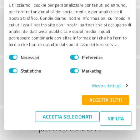
Utilizziamo i cookie per personalizzare contenuti ed annunci,
per fornire funzionalità dei social media e per analizzare il
Consulenza
nostro traffico. Condividiamo inoltre informazioni sul modo in
cui utilizza il nostro sito con i nostri partner che si occupano di
analisi dei dati web, pubblicità e social media, i quali
potrebbero combinarle con altre informazioni che ha fornito
loro o che hanno raccolto dal suo utilizzo dei loro servizi.
Selezione
Necessari
Preferenze
del
Servizio clienti
consenso
Statistiche
Marketing
Mostra dettagli
ACCETTA TUTTI
Cosa ne pensate del rapporto
ACCETTA SELEZIONATI
RIFIUTA
prezzo/prestazioni?