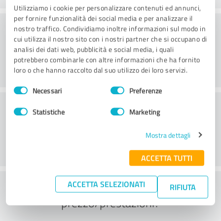
Utilizziamo i cookie per personalizzare contenuti ed annunci,
per fornire funzionalità dei social media e per analizzare il
Consulenza
nostro traffico. Condividiamo inoltre informazioni sul modo in
cui utilizza il nostro sito con i nostri partner che si occupano di
analisi dei dati web, pubblicità e social media, i quali
potrebbero combinarle con altre informazioni che ha fornito
loro o che hanno raccolto dal suo utilizzo dei loro servizi.
Selezione
Necessari
Preferenze
del
Servizio clienti
consenso
Statistiche
Marketing
Mostra dettagli
ACCETTA TUTTI
Cosa ne pensate del rapporto
ACCETTA SELEZIONATI
RIFIUTA
prezzo/prestazioni?