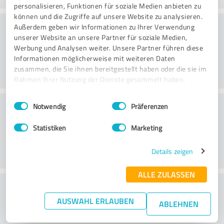
personalisieren, Funktionen für soziale Medien anbieten zu
können und die Zugriffe auf unsere Website zu analysieren.
Consulting
Außerdem geben wir Informationen zu Ihrer Verwendung
unserer Website an unsere Partner für soziale Medien,
Werbung und Analysen weiter. Unsere Partner führen diese
Informationen möglicherweise mit weiteren Daten
zusammen, die Sie ihnen bereitgestellt haben oder die sie im
Rahmen Ihrer Nutzung der Dienste gesammelt haben.
Einwilligungsauswahl
Impressum
|
Datenschutzbestimmungen
Klantenservice
Notwendig
Präferenzen
Statistiken
Marketing
Details zeigen
ALLE ZULASSEN
Wat vind je van de prijs-
AUSWAHL ERLAUBEN
prestatieverhouding?
ABLEHNEN