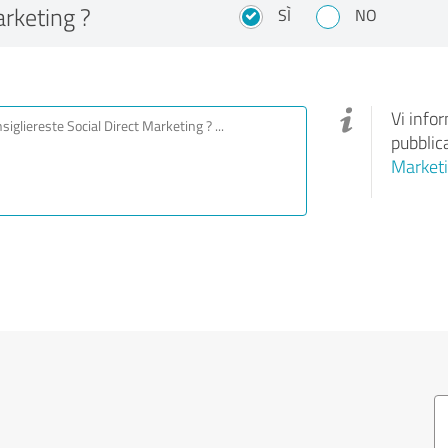
rketing ?
SÌ
NO
Vi info
pubblic
Market