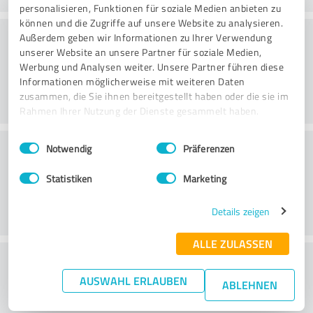
personalisieren, Funktionen für soziale Medien anbieten zu
können und die Zugriffe auf unsere Website zu analysieren.
Consulting
Außerdem geben wir Informationen zu Ihrer Verwendung
unserer Website an unsere Partner für soziale Medien,
Werbung und Analysen weiter. Unsere Partner führen diese
Informationen möglicherweise mit weiteren Daten
zusammen, die Sie ihnen bereitgestellt haben oder die sie im
Rahmen Ihrer Nutzung der Dienste gesammelt haben.
Einwilligungsauswahl
Impressum
|
Datenschutzbestimmungen
Klantenservice
Notwendig
Präferenzen
Statistiken
Marketing
Details zeigen
ALLE ZULASSEN
Wat vind je van de verhouding tussen
AUSWAHL ERLAUBEN
kosten en baten?
ABLEHNEN