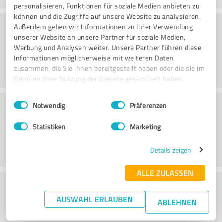
personalisieren, Funktionen für soziale Medien anbieten zu
können und die Zugriffe auf unsere Website zu analysieren.
Serviceaanbod
Außerdem geben wir Informationen zu Ihrer Verwendung
unserer Website an unsere Partner für soziale Medien,
Werbung und Analysen weiter. Unsere Partner führen diese
Informationen möglicherweise mit weiteren Daten
zusammen, die Sie ihnen bereitgestellt haben oder die sie im
Rahmen Ihrer Nutzung der Dienste gesammelt haben.
Einwilligungsauswahl
Impressum
|
Datenschutzbestimmungen
Locatie
Notwendig
Präferenzen
Statistiken
Marketing
Details zeigen
ALLE ZULASSEN
Wat vind je van de prijs-
AUSWAHL ERLAUBEN
prestatieverhouding?
ABLEHNEN