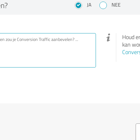
en?
JA
NEE
Houd er
kan wor
Convers