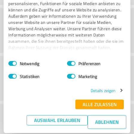
personalisieren, Funktionen für soziale Medien anbieten zu
können und die Zugriffe auf unsere Website zu analysieren.
Consulting
Außerdem geben wir Informationen zu Ihrer Verwendung
unserer Website an unsere Partner für soziale Medien,
Werbung und Analysen weiter. Unsere Partner führen diese
Informationen möglicherweise mit weiteren Daten
zusammen, die Sie ihnen bereitgestellt haben oder die sie im
Rahmen Ihrer Nutzung der Dienste gesammelt haben.
Einwilligungsauswahl
Impressum
|
Datenschutzbestimmungen
Klantenservice
Notwendig
Präferenzen
Statistiken
Marketing
Details zeigen
ALLE ZULASSEN
Wat vind je van de prijs-
AUSWAHL ERLAUBEN
prestatieverhouding?
ABLEHNEN