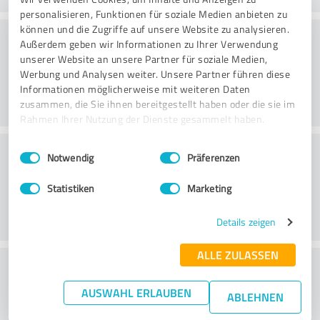
personalisieren, Funktionen für soziale Medien anbieten zu
können und die Zugriffe auf unsere Website zu analysieren.
Consultoria
Außerdem geben wir Informationen zu Ihrer Verwendung
unserer Website an unsere Partner für soziale Medien,
Werbung und Analysen weiter. Unsere Partner führen diese
Informationen möglicherweise mit weiteren Daten
zusammen, die Sie ihnen bereitgestellt haben oder die sie im
Rahmen Ihrer Nutzung der Dienste gesammelt haben.
Serviço ao cliente
Einwilligungsauswahl
Impressum
|
Datenschutzbestimmungen
Notwendig
Präferenzen
Statistiken
Marketing
Details zeigen
ALLE ZULASSEN
O que acha da relação
preço/desempenho?
AUSWAHL ERLAUBEN
ABLEHNEN