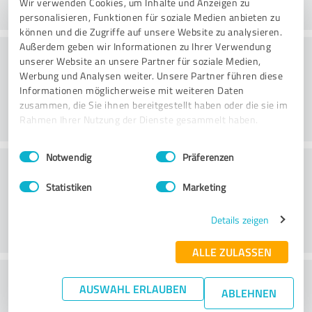
Wir verwenden Cookies, um Inhalte und Anzeigen zu
personalisieren, Funktionen für soziale Medien anbieten zu
können und die Zugriffe auf unsere Website zu analysieren.
Außerdem geben wir Informationen zu Ihrer Verwendung
Consulting
unserer Website an unsere Partner für soziale Medien,
Werbung und Analysen weiter. Unsere Partner führen diese
Informationen möglicherweise mit weiteren Daten
zusammen, die Sie ihnen bereitgestellt haben oder die sie im
Rahmen Ihrer Nutzung der Dienste gesammelt haben.
Einwilligungsauswahl
Impressum
|
Datenschutzbestimmungen
Notwendig
Präferenzen
Klantenservice
Statistiken
Marketing
Details zeigen
ALLE ZULASSEN
Wat vind je van de prijs-
AUSWAHL ERLAUBEN
ABLEHNEN
prestatieverhouding?