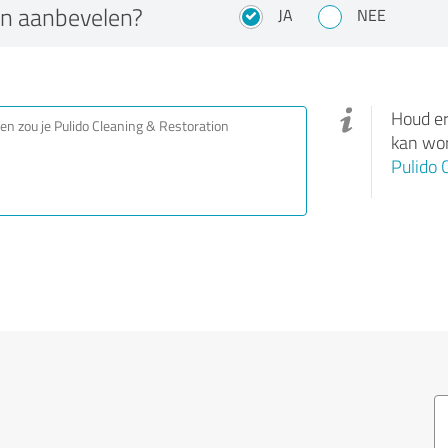
on aanbevelen?
JA
NEE
Houd er
kan wor
Pulido 