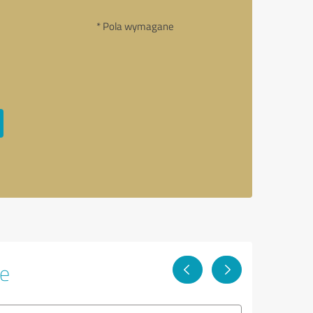
* Pola wymagane
re