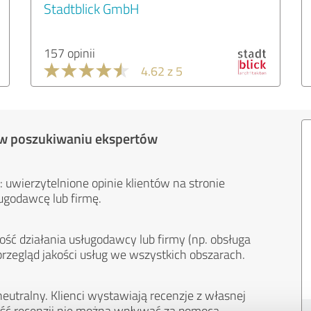
Stadtblick GmbH
157 opinii
4.62 z 5
 w poszukiwaniu ekspertów
 uwierzytelnione opinie klientów na stronie
ugodawcę lub firmę.
ość działania usługodawcy lub firmy (np. obsługa
przegląd jakości usług we wszystkich obszarach.
eutralny. Klienci wystawiają recenzje z własnej
treść recenzji nie można wpływać za pomocą