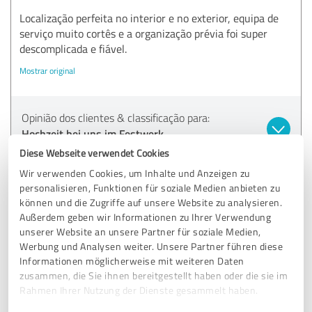
Localização perfeita no interior e no exterior, equipa de
serviço muito cortês e a organização prévia foi super
descomplicada e fiável.
Mostrar original
Opinião dos clientes & classificação para:
Hochzeit bei uns im Festwerk
Diese Webseite verwendet Cookies
05.06.2026
S.
Wir verwenden Cookies, um Inhalte und Anzeigen zu
personalisieren, Funktionen für soziale Medien anbieten zu
Comentário de Festwerk Unter den Eichen
können und die Zugriffe auf unsere Website zu analysieren.
Außerdem geben wir Informationen zu Ihrer Verwendung
GmbH :
unserer Website an unsere Partner für soziale Medien,
Estamos muito satisfeitos por te teres sentido tão
Werbung und Analysen weiter. Unsere Partner führen diese
confortável connosco. Naturalmente, teremos todo o
Informationen möglicherweise mit weiteren Daten
gosto em transmitir o teu feedback a toda a nossa
zusammen, die Sie ihnen bereitgestellt haben oder die sie im
equipa.
Rahmen Ihrer Nutzung der Dienste gesammelt haben.
Vocês foram um casal de noivos incrivelmente