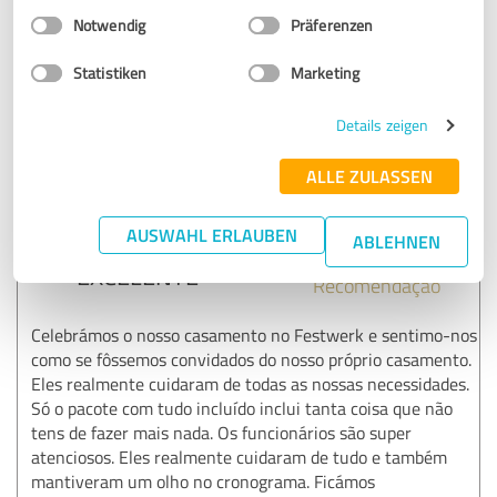
descontraído e simpático, e foi um grande prazer poder
Einwilligungsauswahl
Impressum
|
Datenschutzbestimmungen
acompanhar-vos no vosso dia especial.
Notwendig
Präferenzen
Se alguma vez houver uma ocasião para celebrar
novamente - sabes onde nos encontrar 😉
Statistiken
Marketing
Cumprimentos
Details zeigen
A tua equipa Festwerk 🤍
ALLE ZULASSEN
5,00 em 5
AUSWAHL ERLAUBEN
ABLEHNEN
EXCELENTE
Recomendação
Celebrámos o nosso casamento no Festwerk e sentimo-nos
como se fôssemos convidados do nosso próprio casamento.
Eles realmente cuidaram de todas as nossas necessidades.
Só o pacote com tudo incluído inclui tanta coisa que não
tens de fazer mais nada. Os funcionários são super
atenciosos. Eles realmente cuidaram de tudo e também
mantiveram um olho no cronograma. Ficámos