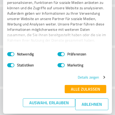
personalisieren, Funktionen für soziale Medien anbieten zu
können und die Zugriffe auf unsere Website zu analysieren.
Rådgivning
Außerdem geben wir Informationen zu Ihrer Verwendung
unserer Website an unsere Partner für soziale Medien,
Werbung und Analysen weiter. Unsere Partner führen diese
Informationen möglicherweise mit weiteren Daten
zusammen, die Sie ihnen bereitgestellt haben oder die sie im
Rahmen Ihrer Nutzung der Dienste gesammelt haben.
Einwilligungsauswahl
Impressum
|
Datenschutzbestimmungen
Kundservice
Notwendig
Präferenzen
Statistiken
Marketing
Details zeigen
ALLE ZULASSEN
What do you think of the price to
AUSWAHL ERLAUBEN
performance ratio?
ABLEHNEN