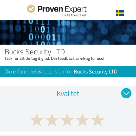
Bucks Security LTD
Tack för att du tog dig tid. Din feedback är viktig för oss!
Din erfarenhet & recension för:
Bucks Security LTD
Kvalitet