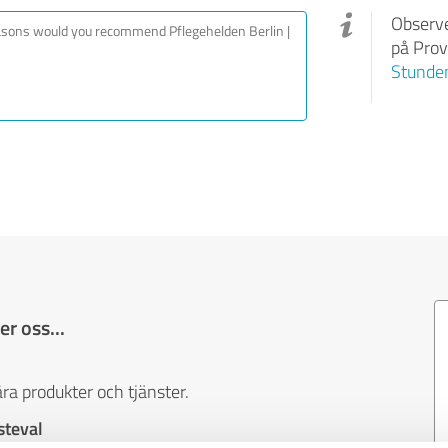
Observe
på Prov
Stunden
r oss...
ra produkter och tjänster.
steval