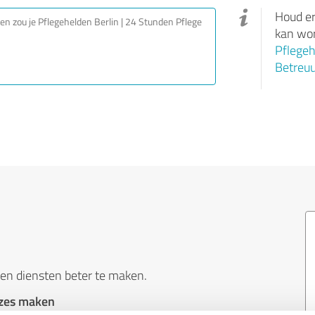
Houd er
kan wor
Pflegeh
Betreu
en diensten beter te maken.
uzes maken