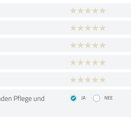
unden Pflege und
JA
NEE