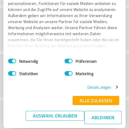
personalisieren, Funktionen für soziale Medien anbieten zu
können und die Zugriffe auf unsere Website zu analysieren.
Danışmanlık
Außerdem geben wir Informationen zu Ihrer Verwendung
unserer Website an unsere Partner für soziale Medien,
Werbung und Analysen weiter. Unsere Partner führen diese
Informationen möglicherweise mit weiteren Daten
zusammen, die Sie ihnen bereitgestellt haben oder die sie im
Rahmen Ihrer Nutzung der Dienste gesammelt haben.
Einwilligungsauswahl
Impressum
|
Datenschutzbestimmungen
Müşteri Hizmetleri
Notwendig
Präferenzen
Statistiken
Marketing
Details zeigen
ALLE ZULASSEN
Fiyat/performans oranı hakkında ne
AUSWAHL ERLAUBEN
düşünüyorsunuz?
ABLEHNEN