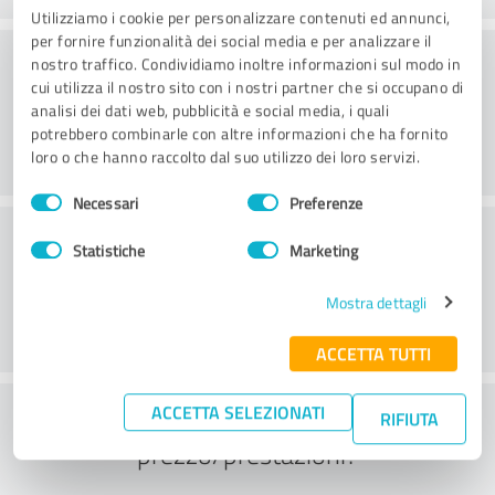
Utilizziamo i cookie per personalizzare contenuti ed annunci,
per fornire funzionalità dei social media e per analizzare il
Consulenza
nostro traffico. Condividiamo inoltre informazioni sul modo in
cui utilizza il nostro sito con i nostri partner che si occupano di
analisi dei dati web, pubblicità e social media, i quali
potrebbero combinarle con altre informazioni che ha fornito
loro o che hanno raccolto dal suo utilizzo dei loro servizi.
Selezione
Necessari
Preferenze
del
Servizio clienti
consenso
Statistiche
Marketing
Mostra dettagli
ACCETTA TUTTI
Cosa ne pensate del rapporto
ACCETTA SELEZIONATI
RIFIUTA
prezzo/prestazioni?