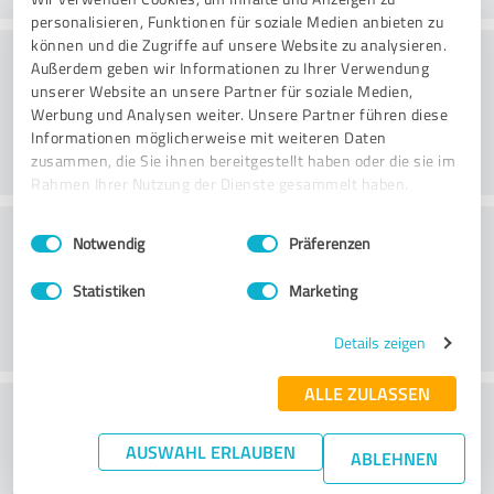
personalisieren, Funktionen für soziale Medien anbieten zu
können und die Zugriffe auf unsere Website zu analysieren.
Consultoria
Außerdem geben wir Informationen zu Ihrer Verwendung
unserer Website an unsere Partner für soziale Medien,
Werbung und Analysen weiter. Unsere Partner führen diese
Informationen möglicherweise mit weiteren Daten
zusammen, die Sie ihnen bereitgestellt haben oder die sie im
Rahmen Ihrer Nutzung der Dienste gesammelt haben.
Serviço ao cliente
Einwilligungsauswahl
Impressum
|
Datenschutzbestimmungen
Notwendig
Präferenzen
Statistiken
Marketing
Details zeigen
ALLE ZULASSEN
O que acha da relação
preço/desempenho?
AUSWAHL ERLAUBEN
ABLEHNEN