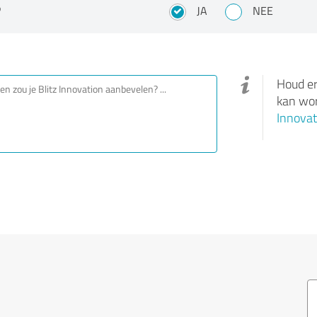
?
JA
NEE
Houd er
kan wor
Innovat