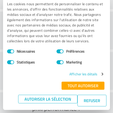
Les cookies nous permettent de personnaliser le contenu et
les annonces, d'offrir des fonctionnalités relatives aux
médias sociaux et d'analyser notre trafic. Nous partageons
Conseil
également des informations sur l'utilisation de notre site
avec nos partenaires de médias sociaux, de publicité et
d'analyse, qui peuvent combiner celles-ci avec d'autres
informations que vous leur avez fournies ou qu'ils ont
collectées lors de votre utilisation de leurs services.
Sélection
Nécessaires
Préférences
du
Service à la clientèle
consentement
Statistiques
Marketing
Afficher les détails
TOUT AUTORISER
Que pensez-vous du rapport
AUTORISER LA SÉLECTION
REFUSER
prix/performance ?