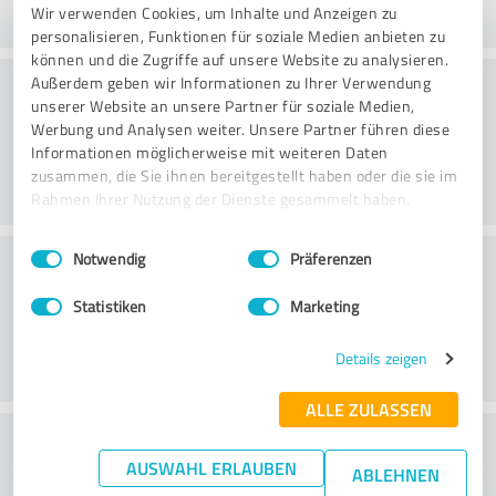
Wir verwenden Cookies, um Inhalte und Anzeigen zu
personalisieren, Funktionen für soziale Medien anbieten zu
können und die Zugriffe auf unsere Website zu analysieren.
Rådgivning
Außerdem geben wir Informationen zu Ihrer Verwendung
unserer Website an unsere Partner für soziale Medien,
Werbung und Analysen weiter. Unsere Partner führen diese
Informationen möglicherweise mit weiteren Daten
zusammen, die Sie ihnen bereitgestellt haben oder die sie im
Rahmen Ihrer Nutzung der Dienste gesammelt haben.
Einwilligungsauswahl
Impressum
|
Datenschutzbestimmungen
Kundeservice
Notwendig
Präferenzen
Statistiken
Marketing
Details zeigen
ALLE ZULASSEN
What do you think of the price to
AUSWAHL ERLAUBEN
ABLEHNEN
performance ratio?