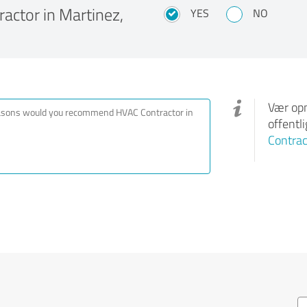
ctor in Martinez,
YES
NO
Vær opm
offentl
Contrac