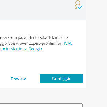
ærksom på, at din feedback kan blive
iggjort på ProvenExpert-profilen for
HVAC
tor in Martinez, Georgia
.
Færdiggør
Preview