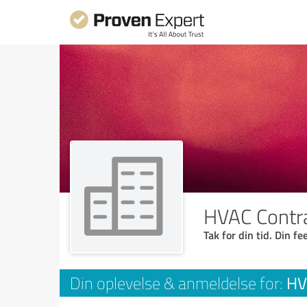
HVAC Contra
Tak for din tid. Din f
HV
Din oplevelse & anmeldelse for: