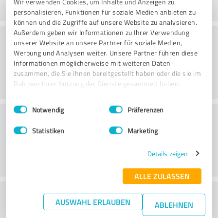
Wir verwenden Cookies, um Inhalte und Anzeigen zu
personalisieren, Funktionen für soziale Medien anbieten zu
können und die Zugriffe auf unsere Website zu analysieren.
Außerdem geben wir Informationen zu Ihrer Verwendung
Consulting
unserer Website an unsere Partner für soziale Medien,
Werbung und Analysen weiter. Unsere Partner führen diese
Informationen möglicherweise mit weiteren Daten
zusammen, die Sie ihnen bereitgestellt haben oder die sie im
Rahmen Ihrer Nutzung der Dienste gesammelt haben.
Einwilligungsauswahl
Impressum
|
Datenschutzbestimmungen
Notwendig
Präferenzen
Klantenservice
Statistiken
Marketing
Details zeigen
ALLE ZULASSEN
Wat vind je van de prijs-
AUSWAHL ERLAUBEN
ABLEHNEN
prestatieverhouding?