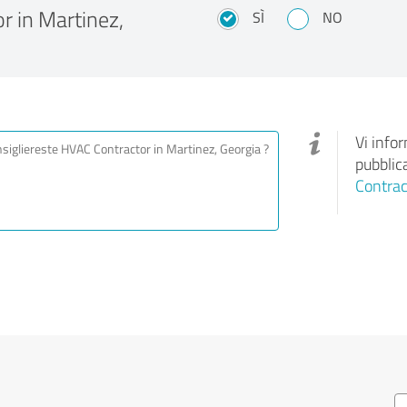
 in Martinez,
SÌ
NO
Vi info
pubblic
Contrac