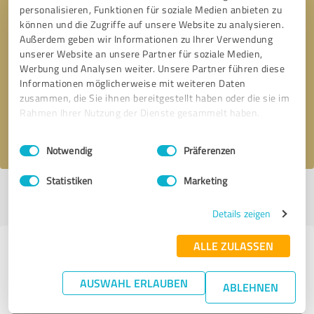
personalisieren, Funktionen für soziale Medien anbieten zu
können und die Zugriffe auf unsere Website zu analysieren.
Außerdem geben wir Informationen zu Ihrer Verwendung
unserer Website an unsere Partner für soziale Medien,
Bitte um Rückruf
* Erforderliche Angaben
Werbung und Analysen weiter. Unsere Partner führen diese
Informationen möglicherweise mit weiteren Daten
Nachricht senden
zusammen, die Sie ihnen bereitgestellt haben oder die sie im
Rahmen Ihrer Nutzung der Dienste gesammelt haben.
Ich stimme den
Datenschutzbestimmungen
zu.
Einwilligungsauswahl
Impressum
|
Datenschutzbestimmungen
Notwendig
Präferenzen
Statistiken
Marketing
Profil aktiv seit 12.06.2023 |
Letzte Aktualisierung: 27.07.2026
|
Profil
melden
Details zeigen
ALLE ZULASSEN
Erfahrungen zu weiteren
Anbietern aus dem Bereich
AUSWAHL ERLAUBEN
ABLEHNEN
Dienstleistungen