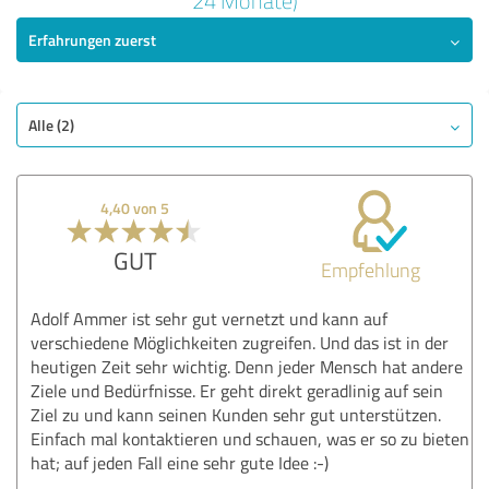
24 Monate)
Erfahrungen zuerst
SEHR GUT
Empfehlung
Qualität
Nutzen
Alle (2)
Leistungen
Ausführung
4,40 von 5
Beratung
GUT
Empfehlung
Bewertung anzeigen
Adolf Ammer ist sehr gut vernetzt und kann auf
verschiedene Möglichkeiten zugreifen. Und das ist in der
heutigen Zeit sehr wichtig. Denn jeder Mensch hat andere
Ziele und Bedürfnisse. Er geht direkt geradlinig auf sein
Ziel zu und kann seinen Kunden sehr gut unterstützen.
Einfach mal kontaktieren und schauen, was er so zu bieten
hat; auf jeden Fall eine sehr gute Idee :-)