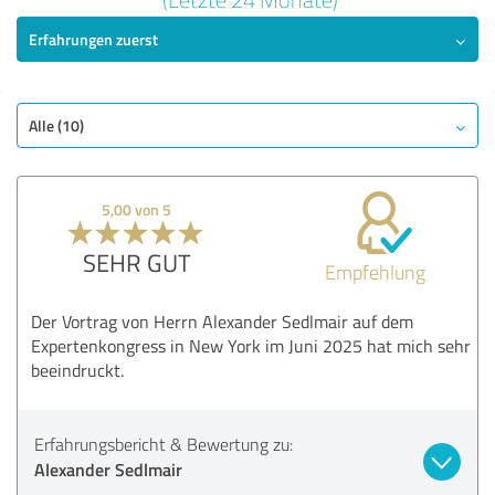
Erfahrungen zuerst
SEHR GUT
Empfehlung
Qualität
Nutzen
Alle (10)
Leistungen
Umsetzung
5,00 von 5
Beratung
SEHR GUT
Empfehlung
Bewertung anzeigen
Der Vortrag von Herrn Alexander Sedlmair auf dem
Expertenkongress in New York im Juni 2025 hat mich sehr
beeindruckt.
Erfahrungsbericht & Bewertung zu:
Alexander Sedlmair