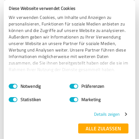
Diese Webseite verwendet Cookies
28.01.2025
Anonym
Wir verwenden Cookies, um Inhalte und Anzeigen zu
personalisieren, Funktionen für soziale Medien anbieten zu
5,00 von 5
können und die Zugriffe auf unsere Website zu analysieren.
Außerdem geben wir Informationen zu Ihrer Verwendung
SEHR GUT
unserer Website an unsere Partner für soziale Medien,
Empfehlung
Werbung und Analysen weiter. Unsere Partner führen diese
Informationen möglicherweise mit weiteren Daten
DER Profi für digitale Produkte! Seine Arbeit ist wirklich
zusammen, die Sie ihnen bereitgestellt haben oder die sie im
grandios. Vielen Dank! Absolute Weiterempfehlung.
Rahmen Ihrer Nutzung der Dienste gesammelt haben.
Einwilligungsauswahl
Impressum
|
Datenschutzbestimmungen
Notwendig
Präferenzen
Erfahrungsbericht & Bewertung zu:
Alexander Sedlmair
Statistiken
Marketing
28.01.2025
Anonym
Details zeigen
ALLE ZULASSEN
5,00 von 5